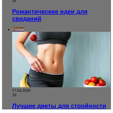
50
Романтические идеи для
свиданий
Статьи
17.04.2026
39
Лучшие диеты для стройности