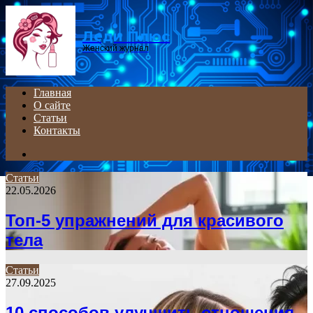
Menu
Леди Плюс
Женский журнал
Главная
О сайте
Статьи
Контакты
Search
for
Статьи
22.05.2026
Топ-5 упражнений для красивого
тела
Статьи
27.09.2025
10 способов улучшить отношения